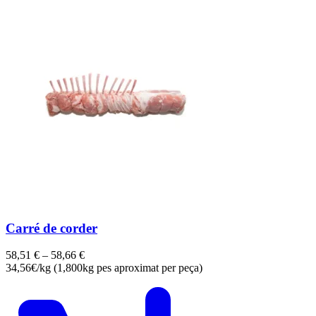
Carré de corder
58,51
€
–
58,66
€
34,56€/kg (1,800kg pes aproximat per peça)