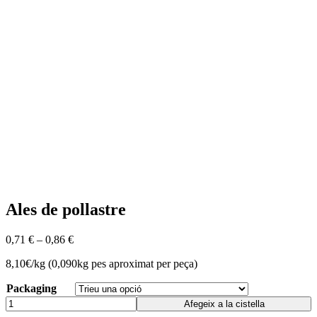
Ales de pollastre
0,71
€
–
0,86
€
8,10€/kg (0,090kg pes aproximat per peça)
Packaging
Afegeix a la cistella