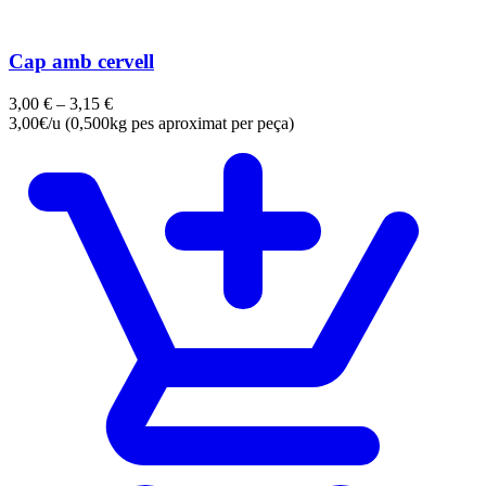
Cap amb cervell
3,00
€
–
3,15
€
3,00€/u (0,500kg pes aproximat per peça)