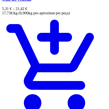
5,31
€
–
21,42
€
17,73€/kg (0,900kg pes aproximat per peça)