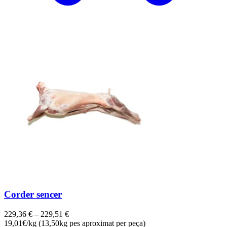
Corder sencer
229,36
€
–
229,51
€
19,01€/kg (13,50kg pes aproximat per peça)