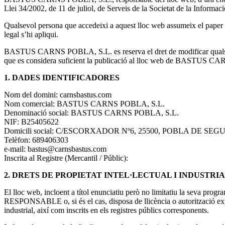
Llei 34/2002, de 11 de juliol, de Serveis de la Societat de la Inform
Qualsevol persona que accedeixi a aquest lloc web assumeix el paper d
legal s’hi apliqui.
BASTUS CARNS POBLA, S.L. es reserva el dret de modificar qualsevol t
que es considera suficient la publicació al lloc web de BASTUS 
1. DADES IDENTIFICADORES
Nom del domini: carnsbastus.com
Nom comercial: BASTUS CARNS POBLA, S.L.
Denominació social: BASTUS CARNS POBLA, S.L.
NIF: B25405622
Domicili social: C/ESCORXADOR Nº6, 25500, POBLA DE SEG
Telèfon: 689406303
e-mail: bastus@carnsbastus.com
Inscrita al Registre (Mercantil / Públic):
2. DRETS DE PROPIETAT INTEL·LECTUAL I INDUSTRI
El lloc web, incloent a títol enunciatiu però no limitatiu la seva progra
RESPONSABLE o, si és el cas, disposa de llicència o autorització expre
industrial, així com inscrits en els registres públics corresponents.