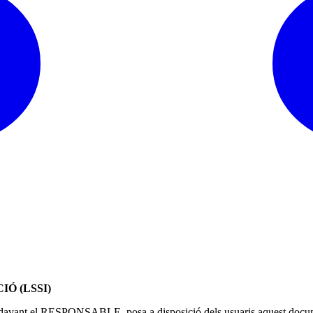
Ó (LSSI)
t el RESPONSABLE, posa a disposició dels usuaris aquest document, 