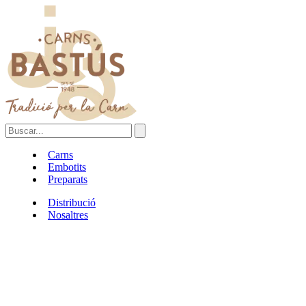
Carns
Embotits
Preparats
Distribució
Nosaltres