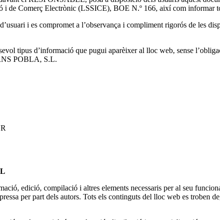
ació i de Comerç Electrònic (LSSICE), BOE N.º 166, així com informar tot
’usuari i es compromet a l’observança i compliment rigorós de les dispo
ipus d’informació que pugui aparèixer al lloc web, sense l’obligació 
CARNS POBLA, S.L.
UR
AL
mació, edició, compilació i altres elements necessaris per al seu funcionam
ssa per part dels autors. Tots els continguts del lloc web es troben deg