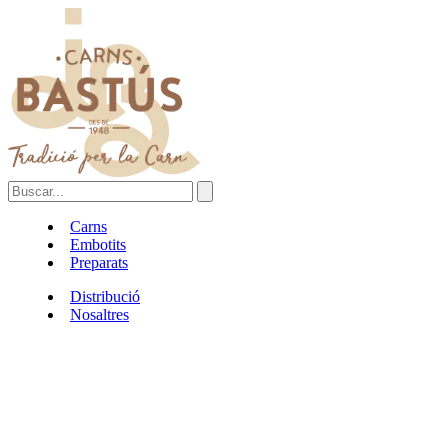
Carns
Embotits
Preparats
Distribució
Nosaltres