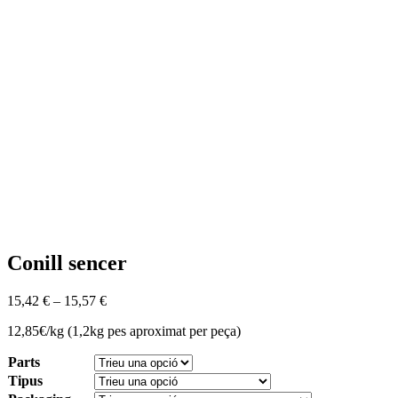
Conill sencer
15,42
€
–
15,57
€
12,85€/kg (1,2kg pes aproximat per peça)
Parts
Tipus