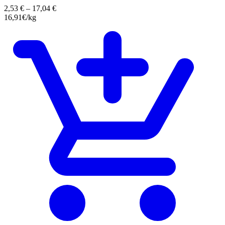
2,53
€
–
17,04
€
16,91€/kg