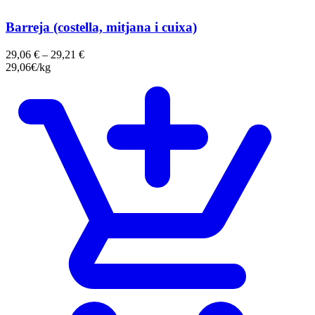
Barreja (costella, mitjana i cuixa)
29,06
€
–
29,21
€
29,06€/kg