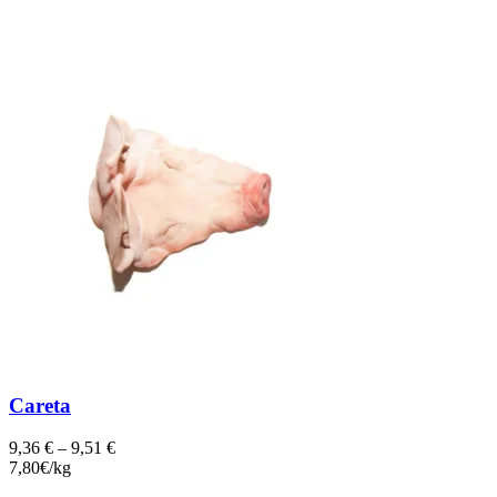
Careta
9,36
€
–
9,51
€
7,80€/kg