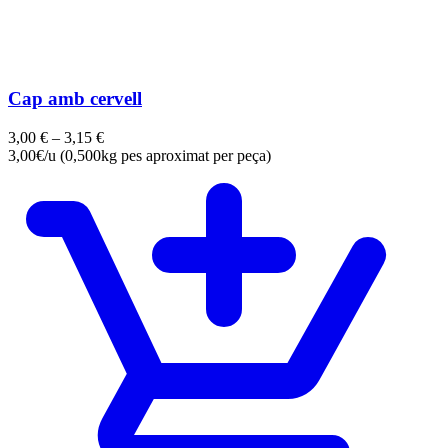
Cap amb cervell
3,00
€
–
3,15
€
3,00€/u (0,500kg pes aproximat per peça)