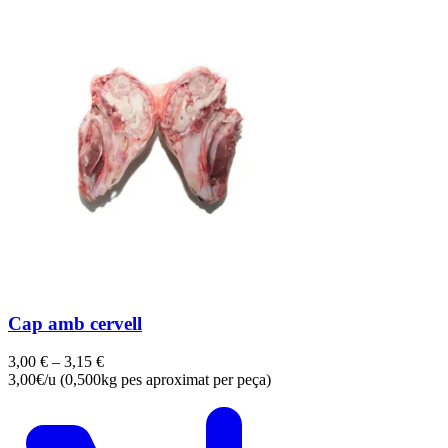
Cap amb cervell
3,00
€
–
3,15
€
3,00€/u (0,500kg pes aproximat per peça)