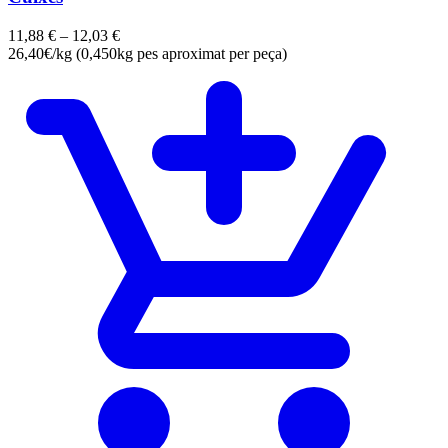
11,88
€
–
12,03
€
26,40€/kg (0,450kg pes aproximat per peça)