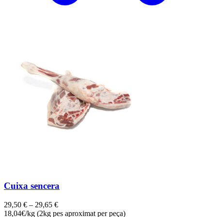
Cuixa sencera
29,50
€
–
29,65
€
18,04€/kg (2kg pes aproximat per peça)