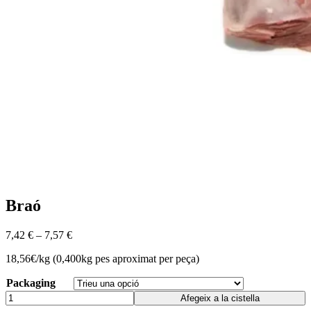
Braó
7,42
€
–
7,57
€
18,56€/kg (0,400kg pes aproximat per peça)
Packaging
Afegeix a la cistella