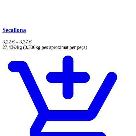
Secallona
8,22
€
–
8,37
€
27,43€/kg (0,300kg pes aproximat per peça)