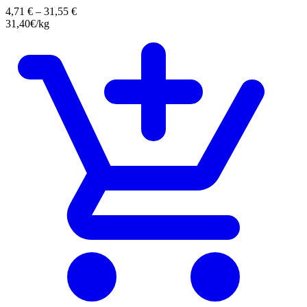
4,71
€
–
31,55
€
31,40€/kg