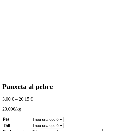
Panxeta al pebre
3,00
€
–
20,15
€
20,00€/kg
Pes
Tall