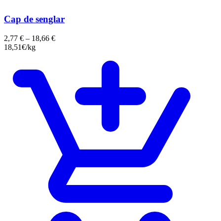
Cap de senglar
2,77
€
–
18,66
€
18,51€/kg