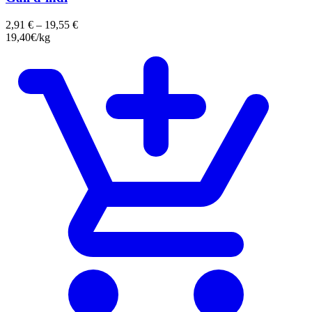
2,91
€
–
19,55
€
19,40€/kg