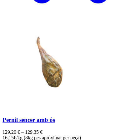
Pernil sencer amb ós
129,20
€
–
129,35
€
16,15€/kg (8kg pes aproximat per peça)