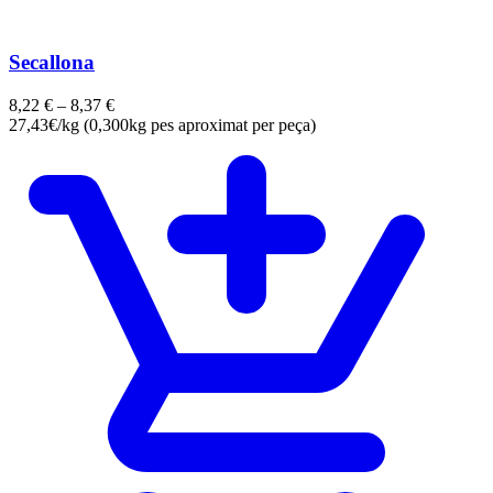
Secallona
8,22
€
–
8,37
€
27,43€/kg (0,300kg pes aproximat per peça)