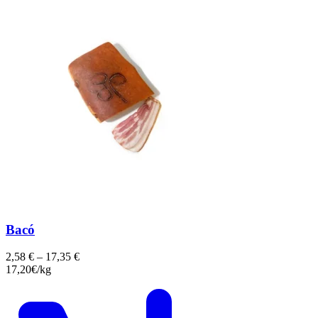
Bacó
2,58
€
–
17,35
€
17,20€/kg