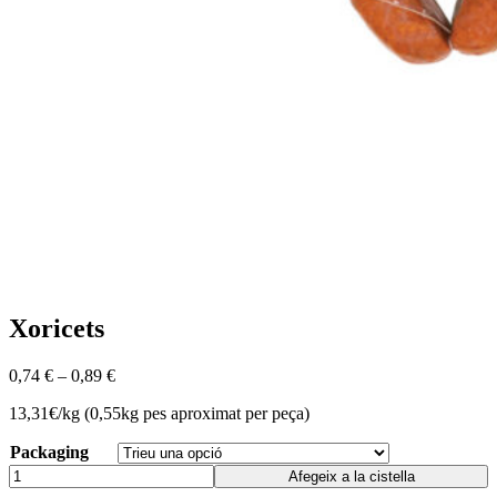
Xoricets
0,74
€
–
0,89
€
13,31€/kg (0,55kg pes aproximat per peça)
Packaging
Afegeix a la cistella