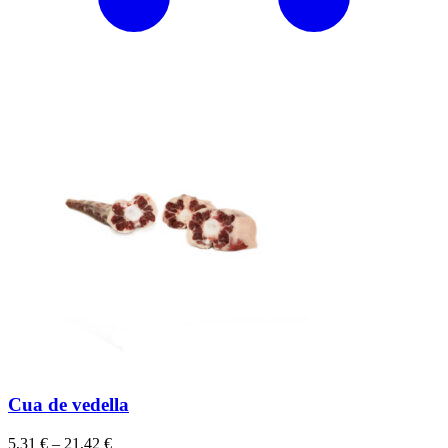
Cua de vedella
5,31
€
–
21,42
€