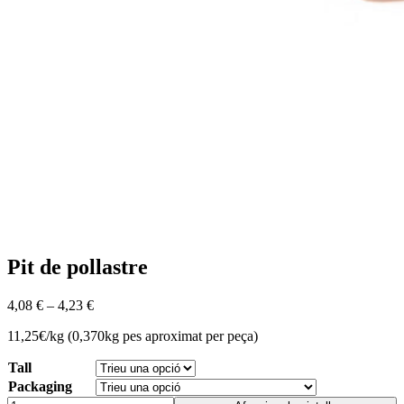
Pit de pollastre
4,08
€
–
4,23
€
11,25€/kg (0,370kg pes aproximat per peça)
Tall
Packaging