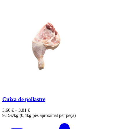
Cuixa de pollastre
3,66
€
–
3,81
€
9,15€/kg (0,4kg pes aproximat per peça)