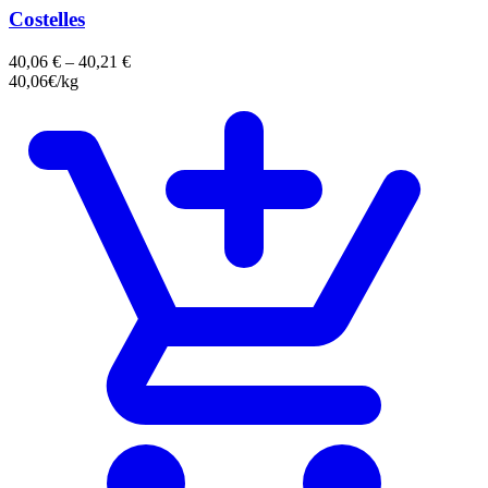
Costelles
40,06
€
–
40,21
€
40,06€/kg