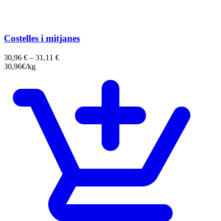
Costelles i mitjanes
30,96
€
–
31,11
€
30,96€/kg